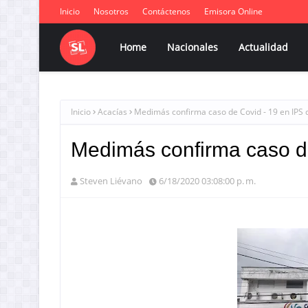
Inicio
Nosotros
Contáctenos
Emisora Online
Home
Nacionales
Actualidad
Inicio
Acacías
Medimás confirma caso de Covid - 19 en IPS 
Medimás confirma caso de
Steven Liévano
6/18/2020 03:08:00 p. m.