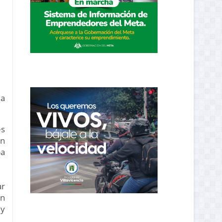
la
es
ón
ba
ar
un
 y