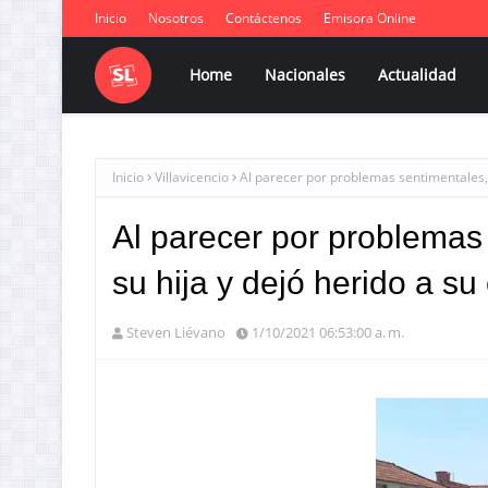
Inicio
Nosotros
Contáctenos
Emisora Online
Home
Nacionales
Actualidad
Inicio
Villavicencio
Al parecer por problemas sentimentales, 
Al parecer por problemas
su hija y dejó herido a su
Steven Liévano
1/10/2021 06:53:00 a. m.