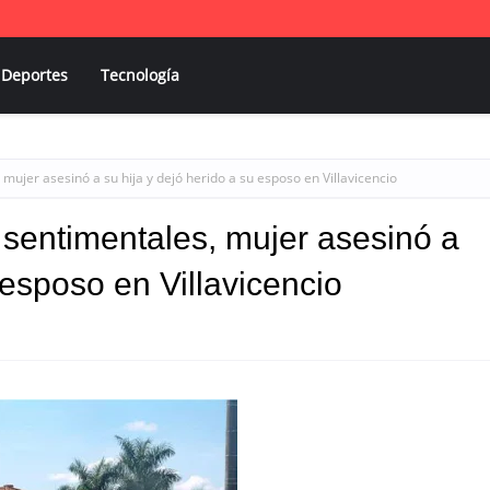
Deportes
Tecnología
mujer asesinó a su hija y dejó herido a su esposo en Villavicencio
 sentimentales, mujer asesinó a
 esposo en Villavicencio