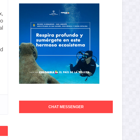
x,
ro
al
ad
CHAT MESSENGER