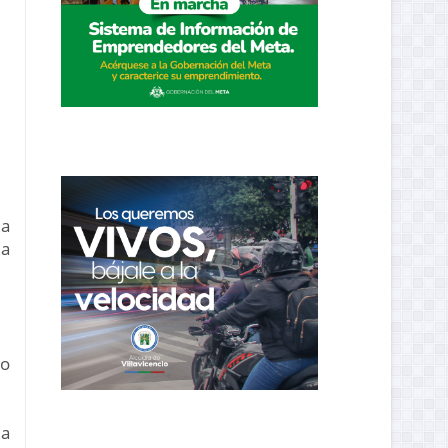
la
la
to
la