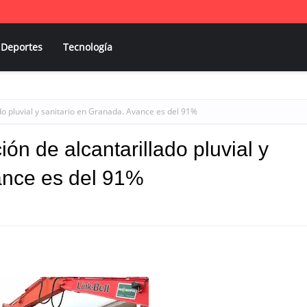
Deportes
Tecnología
do pluvial y sanitario en Granada. Avance es del 91%
ón de alcantarillado pluvial y
ance es del 91%