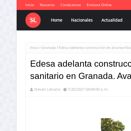
Inicio
Nosotros
Contáctenos
Emisora Online
Home
Nacionales
Actualidad
Inicio
Granada
Edesa adelanta construcción de alcantarilla
Edesa adelanta construcci
sanitario en Granada. Av
Steven Liévano
7/20/2021 04:06:00 a. m.