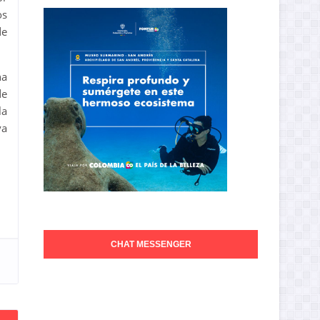
os
de
na
de
la
ya
CHAT MESSENGER