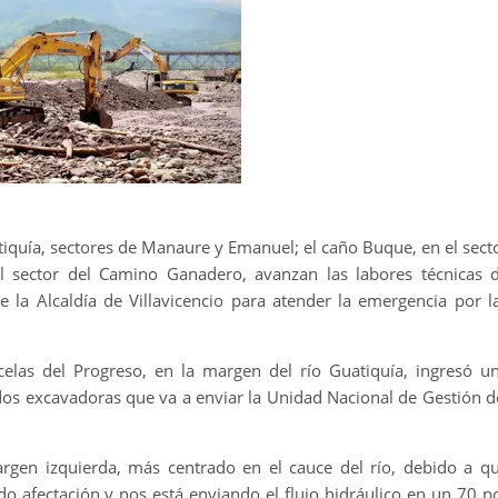
tiquía, sectores de Manaure y Emanuel; el caño Buque, en el sect
el sector del Camino Ganadero, avanzan las labores técnicas 
e la Alcaldía de Villavicencio para atender la emergencia por l
celas del Progreso, en la margen del río Guatiquía, ingresó u
 dos excavadoras que va a enviar la Unidad Nacional de Gestión d
rgen izquierda, más centrado en el cauce del río, debido a q
o afectación y nos está enviando el flujo hidráulico en un 70 p