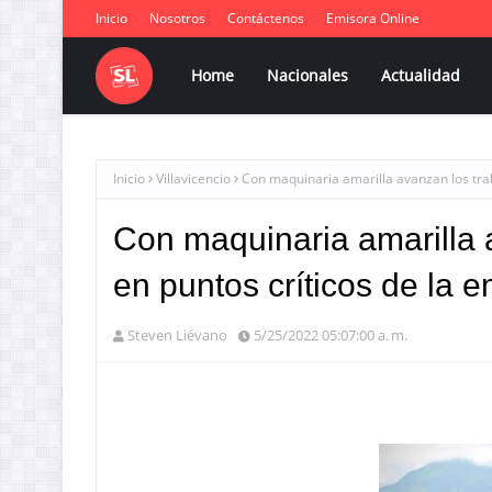
Inicio
Nosotros
Contáctenos
Emisora Online
Home
Nacionales
Actualidad
Inicio
Villavicencio
Con maquinaria amarilla avanzan los trab
Con maquinaria amarilla a
en puntos críticos de la 
Steven Liévano
5/25/2022 05:07:00 a. m.