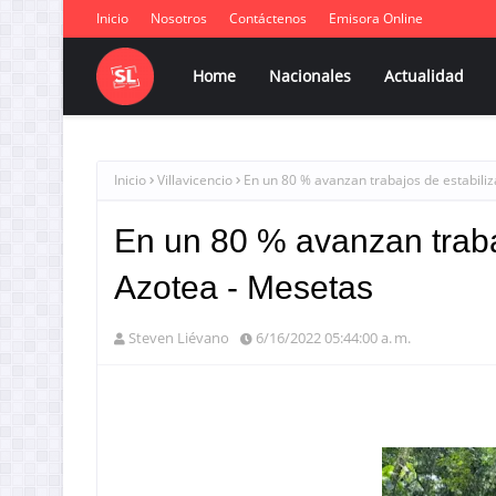
Inicio
Nosotros
Contáctenos
Emisora Online
Home
Nacionales
Actualidad
Inicio
Villavicencio
En un 80 % avanzan trabajos de estabiliz
En un 80 % avanzan trabaj
Azotea - Mesetas
Steven Liévano
6/16/2022 05:44:00 a. m.