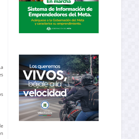
La
es
os
de
en