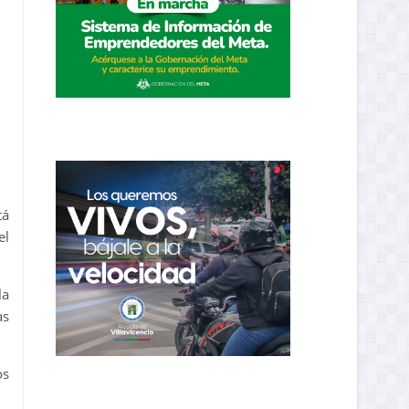
tá
el
la
as
os