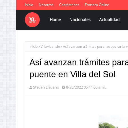
Inicio
Nosotros
Contáctenos
Emisora Online
Home
Nacionales
Actualidad
Inicio
Villavicencio
Así avanzan trámites para recuperar la ví
Así avanzan trámites para
puente en Villa del Sol
Steven Liévano
8/26/2022 05:44:00 a. m.