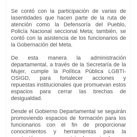
Se c
ont
ó
con la participación de
varias de
las
entidades que hacen parte de
la
ruta
de
atención como la
Defensorí
a
del Pueblo,
Policía Nacional
seccional Meta
; también, se
contó con la asistencia de los funcionarios de
la
Gobernación del Meta.
De esta manera la administración
departamental, a través de l
a Secretaría de la
Mujer
,
cumpl
e
la Política P
ú
blica LGBTI-
OSIGD
,
p
ara fortalecer acciones y
repuesta
s
institucional
es
que p
romuev
an
estos
espacios
para
cerrar las brechas de
desigualdad
.
Desde el
G
obierno Departamental se seguirán
promoviendo espacios de formación para los
funcionarios con el fin de proporcionar
conocimientos y herramientas para la