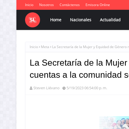
Inicio
Nosotros
Contáctenos
Emisora Online
Home
Nacionales
Actualidad
Inicio
Meta
La Secretaría de la Mujer y Equidad de Género r
La Secretaría de la Mujer
cuentas a la comunidad so
Steven Liévano
5/19/2023 06:54:00 p. m.