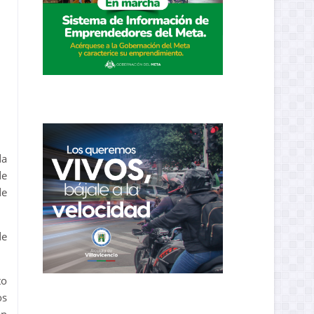
da
de
de
.
de
to
os