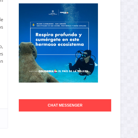
en
de
os
o,
es
ón
CHAT MESSENGER