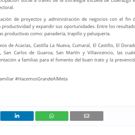
icipación social a través de la Estrategia Escuela de Liderazgo 
ectoral.
ción de proyectos y administración de negocios con el fin 
productividad y expandir sus oportunidades. Entre los resultad
vas productivas como: panadería, trapillo y peluquería.
os de Acacías, Castilla La Nueva, Cumaral, El Castillo, El Dorad
 San Carlos de Guaroa, San Martín y Villavicencio, las cual
entación a familias para el fomento del buen trato y la prevenci
rafamiliar #HacemosGrandeAlMeta