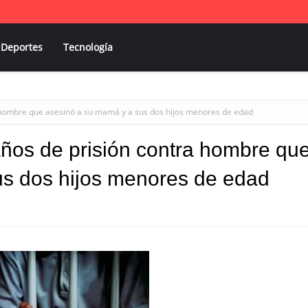
Deportes
Tecnología
 hombre que asesinó a su mamá y a sus dos hijos menores de edad
ños de prisión contra hombre qu
us dos hijos menores de edad