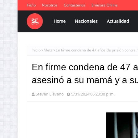
Inicio
Nosotros
Contáctenos
Emisora Online
Home
Nacionales
Actualidad
Inicio
Meta
En firme condena de 47 años de prisión contra
En firme condena de 47 a
asesinó a su mamá y a s
Steven Liévano
5/31/2024 06:23:00 p. m.