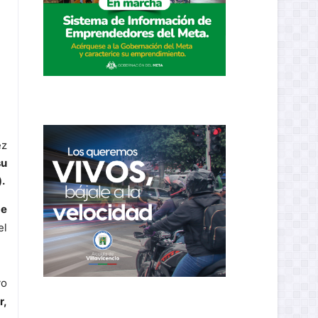
ez
su
.
de
el
yo
r,