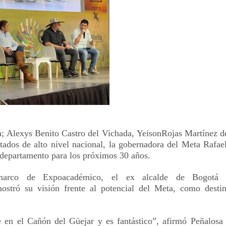
a
;
Alexys
Benito Castro del Vichada
,
Yeison
Rojas Martínez
d
itados de alto nivel nacional, la gobernadora del Meta Rafae
 departamento para los próximos 30 años.
 marco de
Expoacadémico
, el ex alcalde de Bogotá
ostró su visión frente al potencial del Meta, como desti
ve en el Cañón del
Güejar
y es fantástico”, afirmó Peñalosa