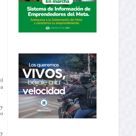
el
la
 y
no
 y