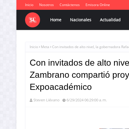
Inicio
Nosotros
Contáctenos
Emisora Online
Home
Nacionales
Actualidad
Inicio
Meta
Con invitados de alto nivel, la gobernadora R
Con invitados de alto niv
Zambrano compartió proy
Expoacadémico
Steven Liévano
6/29/2024 06:29:00 a. m.