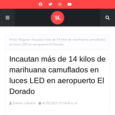
Inicio
Bogotá
Incautan más de 14 kilos de marihuana camuflados
en luces LED en aeropuerto El Dorado
Incautan más de 14 kilos de
marihuana camuflados en
luces LED en aeropuerto El
Dorado
Steven Liévano
4/20/2025 10:14:00 a. m.