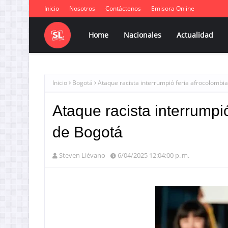
Inicio
Nosotros
Contáctenos
Emisora Online
Home
Nacionales
Actualidad
Inicio
Bogotá
Ataque racista interrumpió feria afrocolomb
Ataque racista interrumpi
de Bogotá
Steven Liévano
6/04/2025 12:04:00 p. m.