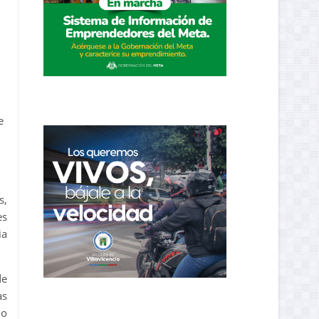
e
s,
es
ia
de
as
 o