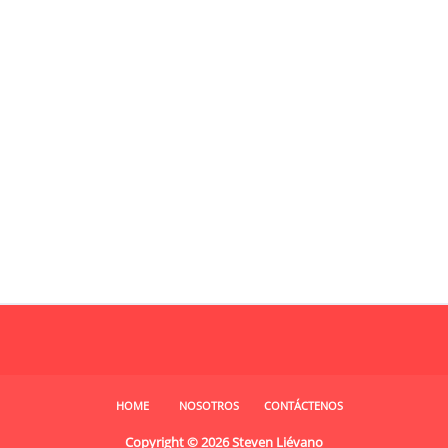
HOME
NOSOTROS
CONTÁCTENOS
Copyright ©
2026
Steven Liévano