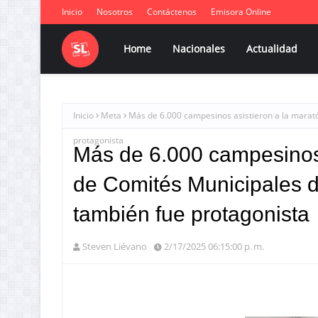
Inicio
Nosotros
Contáctenos
Emisora Online
Home
Nacionales
Actualidad
Inicio
Meta
Más de 6.000 campesinos asistieron a la marat
protagonista
Más de 6.000 campesinos 
de Comités Municipales d
también fue protagonista
Steven Liévano
2/17/2025 06:15:00 p. m.