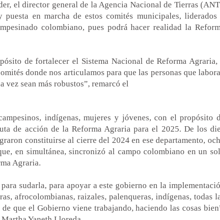
r, el director general de la Agencia Nacional de Tierras (ANT
 puesta en marcha de estos comités municipales, liderados
ampesinado colombiano, pues podrá hacer realidad la Refor
pósito de fortalecer el Sistema Nacional de Reforma Agraria,
comités donde nos articulamos para que las personas que labor
a vez sean más robustos”, remarcó el
 campesinos, indígenas, mujeres y jóvenes, con el propósito 
 ruta de acción de la Reforma Agraria para el 2025. De los di
raron constituirse al cierre del 2024 en ese departamento, oc
ue, en simultánea, sincronizó al campo colombiano en un so
rma Agraria.
 para sudarla, para apoyar a este gobierno en la implementaci
as, afrocolombianas, raizales, palenqueras, indígenas, todas l
 de que el Gobierno viene trabajando, haciendo las cosas bien
 Martha Yaneth Lloreda.