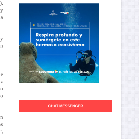
),
 y
ma
 y
an
de
ez
ho
lo
CHAT MESSENGER
ón
as
”,