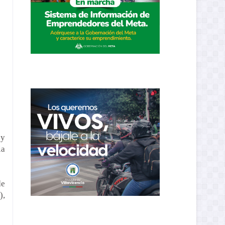
 y
ia
de
),