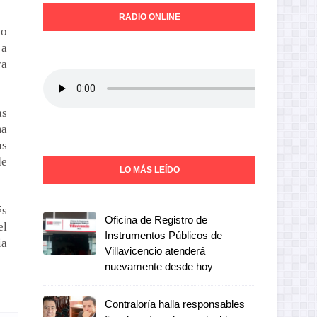
RADIO ONLINE
mo
 a
ra
as
ma
as
de
LO MÁS LEÍDO
és
Oficina de Registro de
el
Instrumentos Públicos de
ia
Villavicencio atenderá
nuevamente desde hoy
Contraloría halla responsables