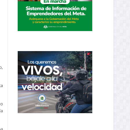
o,
ta
io
ía
na