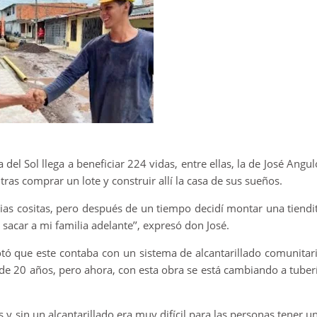
a del Sol llega a beneficiar 224 vidas, entre ellas, la de José Angul
ras comprar un lote y construir allí la casa de sus sueños.
rias cositas, pero después de un tiempo decidí montar una tiendi
sacar a mi familia adelante’’, expresó don José.
notó que este contaba con un sistema de alcantarillado comunitar
de 20 años, pero ahora, con esta obra se está cambiando a tuber
as y sin un alcantarillado era muy difícil para las personas tener u