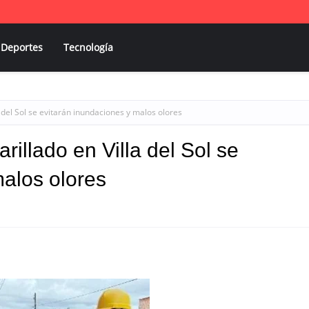
Deportes
Tecnología
 del Sol se evitarán inundaciones y malos olores
rillado en Villa del Sol se
malos olores