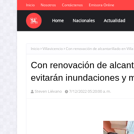
Inicio
Nosotros
Contáctenos
Emisora Online
Home
Nacionales
Actualidad
Inicio
Villavicencio
Con renovación de alcantarillado en Villa
Con renovación de alcanta
evitarán inundaciones y 
Steven Liévano
7/12/2022 05:20:00 a. m.