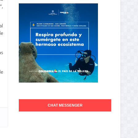
’,
al
de
as
de
CHAT MESSENGER