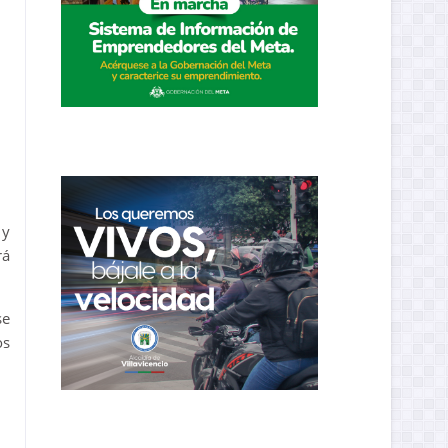
 y
rá
se
os