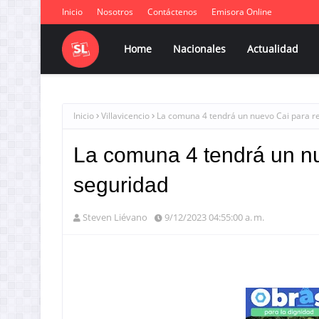
Inicio
Nosotros
Contáctenos
Emisora Online
Home
Nacionales
Actualidad
Inicio
Villavicencio
La comuna 4 tendrá un nuevo Cai para re
La comuna 4 tendrá un nu
seguridad
Steven Liévano
9/12/2023 04:55:00 a. m.