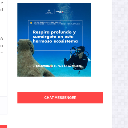
te
ad
só
no
 –
CHAT MESSENGER